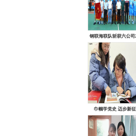
钢联海联队斩获六公司2
年篮球赛亚军！
巾帼学党史 迈步新