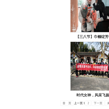
【三八节】巾帼绽芳
时代女神，风采飞扬
首 页
上一页
1
2
下一页