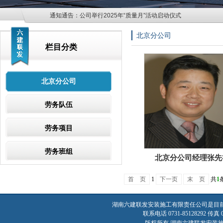
通知通告：
公司举行2025年“质量月”活动启动仪式
北京分公司
栏目分类
北京分公司
劳务队伍
劳务项目
劳务班组
北京分公司经理张先
首 页
1
下一页
末 页
共
1
湖南六建联发安装施工有限责任公司是目
联系电话 0731-85128292 传真 07