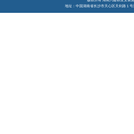
版权所有 湖南六建联发安装施工有限责
地址：中国湖南省长沙市天心区天剑路１号