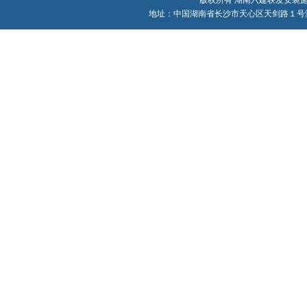
版权所有 湖南六建联发安装施工有限责
地址：中国湖南省长沙市天心区天剑路１号