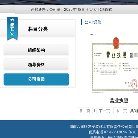
通知通告：
公司举行2025年“质量月”活动启动仪式
公司资质
栏目分类
组织架构
领导资料
公司资质
营业执照
首 页
1
下一页
末 页
共
3
湖南六建联发安装施工有限责任公司是目
联系电话 0731-85128292 传真 07